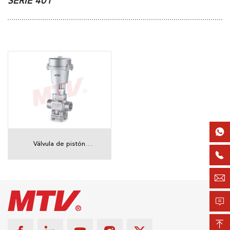
SERIE 401

Válvula de pistón

roscada neumática de
2/2 vías serie 401


