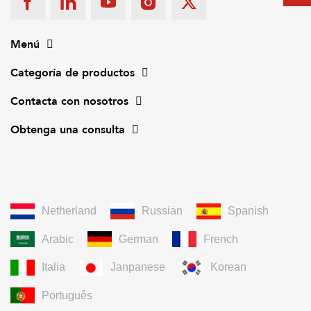
Menú
Categoría de productos
Contacta con nosotros
Obtenga una consulta
Netherland
Russian
Spanish
Arabic
German
French
Italia
Janpanese
Korean
Português