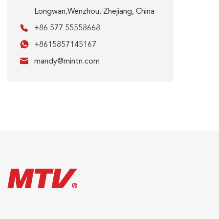
Longwan,Wenzhou, Zhejiang, China

+86 577 55558668

+8615857145167

mandy@mintn.com