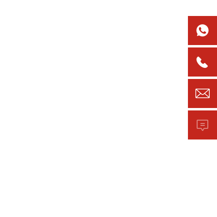



