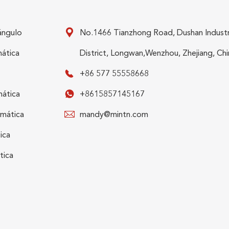
ángulo

No.1466 Tianzhong Road, Dushan Industr
mática
District, Longwan,Wenzhou, Zhejiang, Chi

+86 577 55558668
mática

+8615857145167
umática

mandy@mintn.com
ica
tica